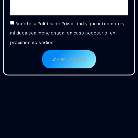
Acepto la Política de Privacidad y que mi nombre y
mi duda sea mencionada, en caso necesario, en
próximos episodios.
Enviar Consulta
Responsable: Rubén Monllor Martínez (encantado). Finalidad: Llevar a cabo el
pedido solicitado y/o el envío de información relacionados con Marketing.
Legitimación: tu consentimiento libre, inequívoco y específico para los tratamientos
donde se ha manifestado afirmativamente, habiendo sido informado de la posibilidad
de darse de baja en cualquier momento. Destinatarios: tus datos los guardará
Raiola Networks, mi proveedor de email marketing que está acogido al acuerdo de
seguridad de EU-US privacy. Derechos: Podrás ejercer tus derechos de acceso,