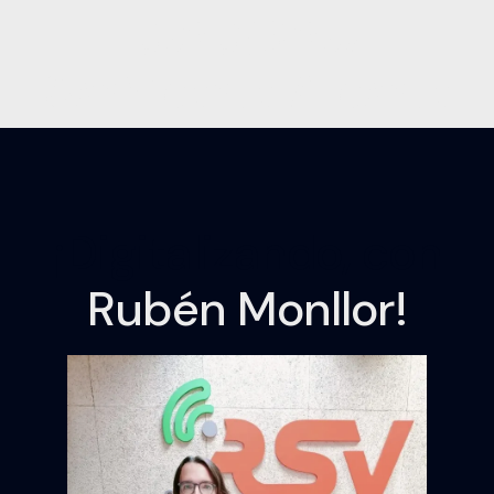
652 698 257
San Vicente, Alicante
¡Digitalizando, con
Rubén Monllor!