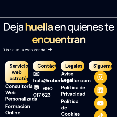
Deja
huella
en quienes te
encuentran
"Haz que tu web venda"
Servicios
Contáctame
Legales
Sígueme
web
📧
Aviso
estratégicos
Legal
hola@rubenmonllor.com
Consultoría
💬
Política de
690
Web
Privacidad
017 623
Personalizada
Política
Formación
de
Online
Cookies