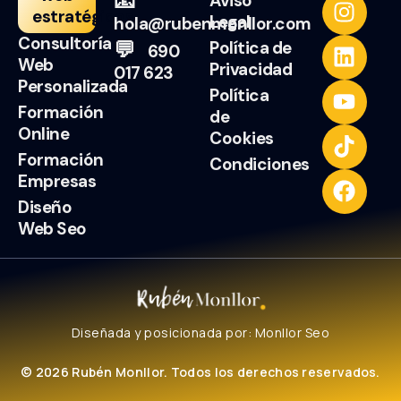
📧
Aviso
estratégicos
Legal
hola@rubenmonllor.com
Consultoría
💬
Política de
690
Web
Privacidad
017 623
Personalizada
Política
Formación
de
Online
Cookies
Formación
Condiciones
Empresas
Diseño
Web Seo
Diseñada y posicionada por:
Monllor Seo
© 2026 Rubén Monllor. Todos los derechos reservados.