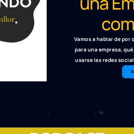
una Em
com
Vamos a hablar de por 
para una empresa, qué 
usarse las redes soci
S
o por
Rubén Monllor
4 octubre, 2023
Podcast Dig